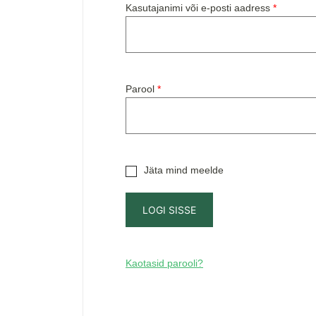
Nõutud
Kasutajanimi või e-posti aadress
*
Nõutud
Parool
*
Jäta mind meelde
LOGI SISSE
Kaotasid parooli?