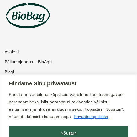
Avaleht
Põllumajandus – BioAgri
Blogi
Pood
Hindame Sinu privaatsust
Kataloog ärikliendile
Kasutame veebilehel küpsiseid veebilehe kasutusmugavuse
parandamiseks, isikupärastatud reklaamide või sisu
Müügitingimused
esitamiseks ja liikluse analüüsimiseks. Klõpsates "Nõustun",
nõustute küpsiste kasutamisega.
Privaatsuspoliitika
Privaatsuspoliitika
Kontakt
Nõustun