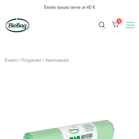
Skip
Eestis tasuta tarne al 40 €
to
content
0
Biojäätmete kogumiseks
BioBag
Esileht
/
Prügikotid
/
Jäätmekotid