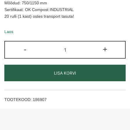
Mõõdud: 750/1150 mm
Sertifikaat: OK Compost INDUSTRIAL
20 rulli (1 kast) ostes transport tasuta!
Laos
BioBag
-
+
125/150L
prügikotid
(5tk/rullis)
kogus
LISA KORVI
TOOTEKOOD:
186907