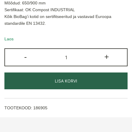
Mõõdud: 650/900 mm
Sertifikaat: OK Compost INDUSTRIAL
Kõik BioBag’i kotid on sertifitseeritud ja vastavad Euroopa
standardile EN 13432.
Laos
BioBag
-
+
75L
prügikotid
(20tk/rullis)
kogus
LISA KORVI
TOOTEKOOD:
186905