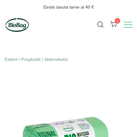
Skip
Eestis tasuta tarne al 40 €
to
content
0
Biojäätmete kogumiseks
BioBag
Esileht
/
Prügikotid
/
Jäätmekotid