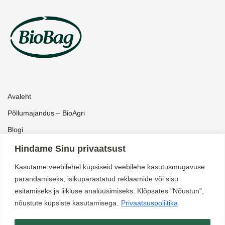
Avaleht
Põllumajandus – BioAgri
Blogi
Pood
Hindame Sinu privaatsust
Kataloog ärikliendile
Kasutame veebilehel küpsiseid veebilehe kasutusmugavuse
parandamiseks, isikupärastatud reklaamide või sisu
Müügitingimused
esitamiseks ja liikluse analüüsimiseks. Klõpsates "Nõustun",
nõustute küpsiste kasutamisega.
Privaatsuspoliitika
Privaatsuspoliitika
Kontakt