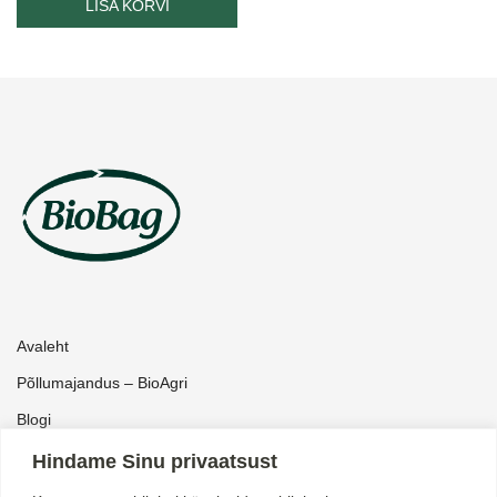
LISA KORVI
Avaleht
Põllumajandus – BioAgri
Blogi
Pood
Hindame Sinu privaatsust
Kataloog ärikliendile