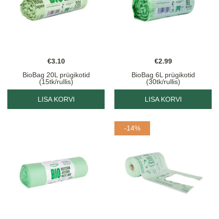
€
3.10
€
2.99
BioBag 20L prügikotid
BioBag 6L prügikotid
(15tk/rullis)
(30tk/rullis)
LISA KORVI
LISA KORVI
-14%