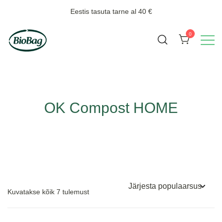
Skip
Eestis tasuta tarne al 40 €
to
content
0
Biojäätmete kogumiseks
BioBag
OK Compost HOME
Sorteeritud
Kuvatakse kõik 7 tulemust
populaarsuse
järgi