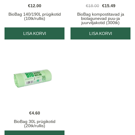
Algne
Praegune
€
12.00
€
18.00
€
15.49
hind
hind
BioBag 140/190L prügikotid
BioBag kompostitavad ja
(10tk/rullis)
biolagunevad puu-ja
oli:
on:
juurviljakotid (300tk)
€18.00.
€15.49.
LISA KORVI
LISA KORVI
€
4.60
BioBag 30L prügikotid
(20tk/rullis)