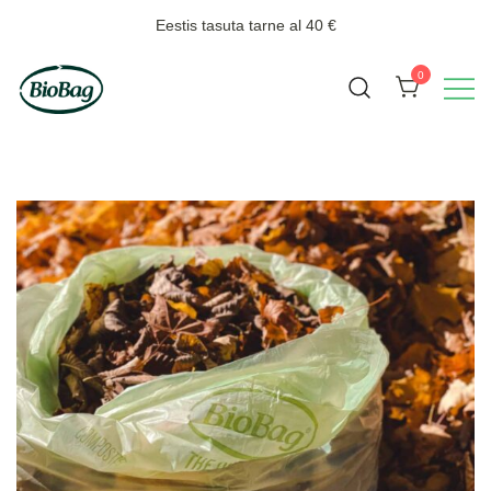
Skip
Eestis tasuta tarne al 40 €
to
content
0
Biojäätmete kogumiseks
BioBag