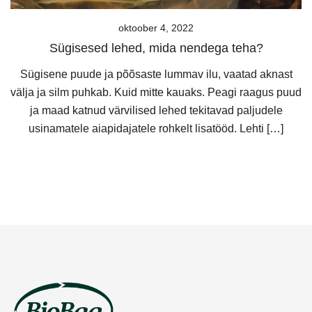
oktoober 4, 2022
Sügisesed lehed, mida nendega teha?
Sügisene puude ja põõsaste lummav ilu, vaatad aknast
välja ja silm puhkab. Kuid mitte kauaks. Peagi raagus puud
ja maad katnud värvilised lehed tekitavad paljudele
usinamatele aiapidajatele rohkelt lisatööd. Lehti […]