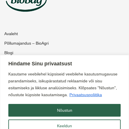
Avaleht
Põllumajandus – BioAgri
Blogi
Pood
Hindame Sinu privaatsust
Kataloog ärikliendile
Kasutame veebilehel küpsiseid veebilehe kasutusmugavuse
parandamiseks, isikupärastatud reklaamide või sisu
Müügitingimused
esitamiseks ja liikluse analüüsimiseks. Klõpsates "Nõustun",
nõustute küpsiste kasutamisega.
Privaatsuspoliitika
Privaatsuspoliitika
Kontakt
Nõustun
Keeldun